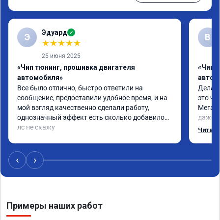
Эдуард
✓
Э
В
★
★
★
★
★
25 июня 2025
«Чип тюнинг, прошивка двигателя
«Чип т
автомобиля»
автом
Все было отлично, быстро ответили на 
Делал 
сообщение, предоставили удобное время, и на 
это чт
мой взгляд качественно сделали работу, 
Мега п
однозначный эффект есть сколько добавилось 
даже с
лс не скажу
одно с
Читать
еще по
в вост
‹
›
Примеры наших работ