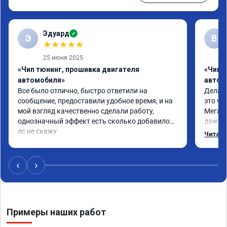
Эдуард
✓
Э
В
★
★
★
★
★
25 июня 2025
«Чип тюнинг, прошивка двигателя
«Чип т
автомобиля»
автом
Все было отлично, быстро ответили на 
Делал 
сообщение, предоставили удобное время, и на 
это чт
мой взгляд качественно сделали работу, 
Мега п
однозначный эффект есть сколько добавилось 
даже с
лс не скажу
одно с
Читать
еще по
в вост
‹
›
Примеры наших работ