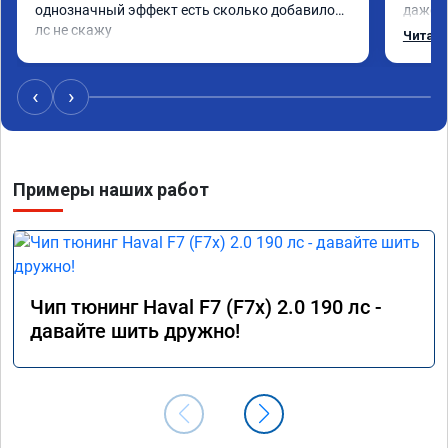
однозначный эффект есть сколько добавилось 
даже с
лс не скажу
одно с
Читать
еще по
в вост
‹
›
Примеры наших работ
Чип тюнинг Haval F7 (F7x) 2.0 190 лс -
давайте шить дружно!