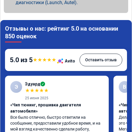
диагностики (Launch, Autel).
Отзывы о нас: рейтинг 5.0 на основании
850 оценок
5.0 из 5
★
★
★
★
★
Оставить отзыв
Avito
Эдуард
✓
Э
В
★
★
★
★
★
25 июня 2025
«Чип тюнинг, прошивка двигателя
«Чип т
автомобиля»
автом
Все было отлично, быстро ответили на 
Делал 
сообщение, предоставили удобное время, и на 
это чт
мой взгляд качественно сделали работу, 
Мега п