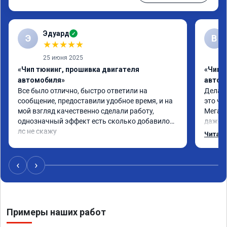
Эдуард
✓
Э
В
★
★
★
★
★
25 июня 2025
«Чип тюнинг, прошивка двигателя
«Чип т
автомобиля»
автом
Все было отлично, быстро ответили на 
Делал 
сообщение, предоставили удобное время, и на 
это чт
мой взгляд качественно сделали работу, 
Мега п
однозначный эффект есть сколько добавилось 
даже с
лс не скажу
одно с
Читать
еще по
в вост
‹
›
Примеры наших работ