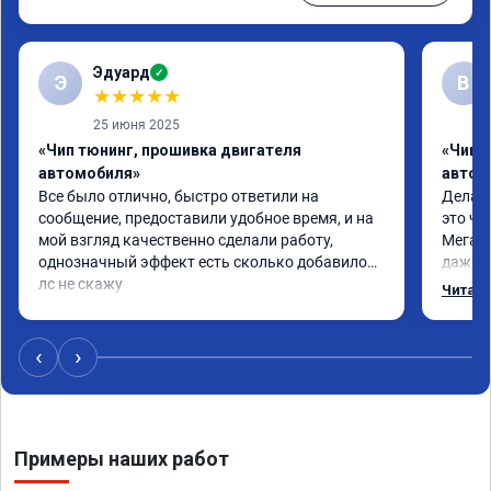
Эдуард
✓
Э
В
★
★
★
★
★
25 июня 2025
«Чип тюнинг, прошивка двигателя
«Чип т
автомобиля»
автом
Все было отлично, быстро ответили на 
Делал 
сообщение, предоставили удобное время, и на 
это чт
мой взгляд качественно сделали работу, 
Мега п
однозначный эффект есть сколько добавилось 
даже с
лс не скажу
одно с
Читать
еще по
в вост
‹
›
Примеры наших работ