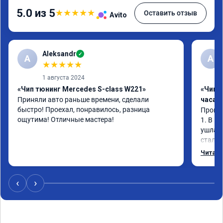
5.0 из 5
★
★
★
★
★
Оставить отзыв
Avito
Aleksandr
✓
A
А
★
★
★
★
★
1 августа 2024
«Чип тюнинг Mercedes S-class W221»
«Чип 
Приняли авто раньше времени, сделали 
часа»
быстро! Проехал, понравилось, разница 
Прошив
ощутима! Отличные мастера!
1. В и
ушла в
стало 
Одни и
Читать
‹
›