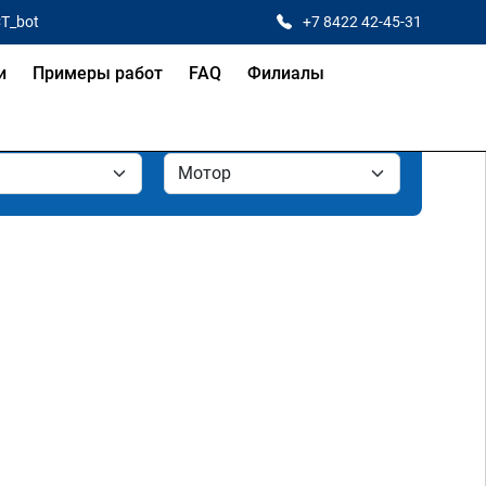
CT_bot
+7 8422 42-45-31
и
Примеры работ
FAQ
Филиалы