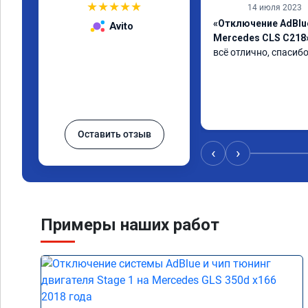
★
★
★
★
★
14 июля 2023
«Отключение AdBl
Avito
Mercedes CLS C218
всё отлично, спасибо
Оставить отзыв
‹
›
Примеры наших работ