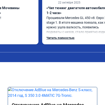
22 октября 2025
ue Мочевины
«Чип тюнинг двигателя автомобиля
»
1-2 часа»
!
Прошивали Mercedes GL 450 v8. Евро 2
stage 1. В итоге машина поехала, как 
нужно: ушла валкость, появились 
подхваты с низов, стало приятно езди
Одни из лучших трат, в авто! 🔥
Читать полностью