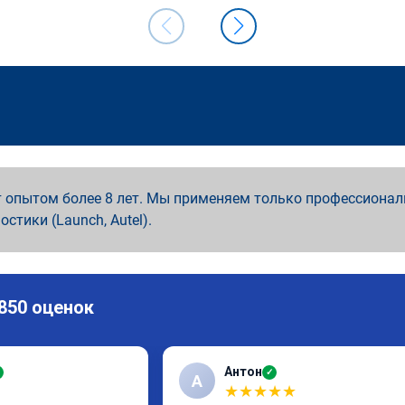
 опытом более 8 лет. Мы применяем только профессионал
ностики (Launch, Autel).
 850 оценок
Антон
✓
А
★
★
★
★
★