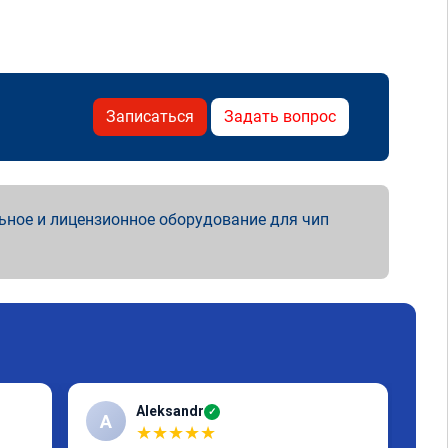
Записаться
Задать вопрос
ьное и лицензионное оборудование для чип
Aleksandr
✓
A
А
★
★
★
★
★