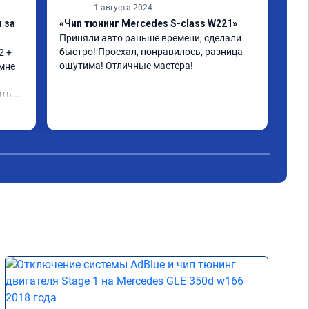
1 августа 2024
 за
«Чип тюнинг Mercedes S-class W221»
«Пр
Приняли авто раньше времени, сделали 
Дол
быстро! Проехал, понравилось, разница 
реж
 + 
ощутима! Отличные мастера!
ока
мне 
кат
воп
ть.

нес
Чит
зад