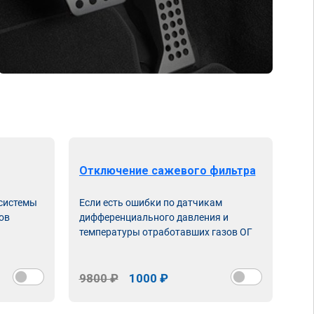
Отключение сажевого фильтра
От
 системы
Если есть ошибки по датчикам
Впу
ов
дифференциального давления и
неи
температуры отработавших газов ОГ
9800 ₽
1000 ₽
98