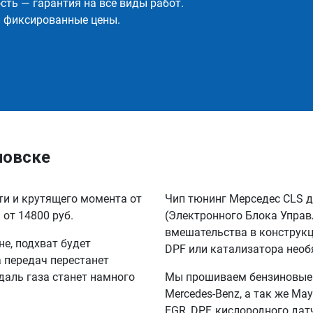
ть — гарантия на все виды работ.
и фиксированные цены.
новске
ти и крутящего момента от
Чип тюнинг Мерседес CLS 
 от 14800 руб.
(Электронного Блока Управ
вмешательства в конструкц
не, подхват будет
DPF или катализатора необ
а передач перестанет
едаль газа станет намного
Мы прошиваем бензиновые и
Mercedes-Benz, а так же M
EGR, DPF, кислородного дат