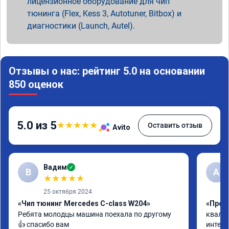
лицензионное оборудование для чип
тюнинга (Flex, Kess 3, Autotuner, Bitbox) и
диагностики (Launch, Autel).
Отзывы о нас: рейтинг 5.0 на основании
850 оценок
5.0 из 5
★
★
★
★
★
Оставить отзыв
Avito
Вадим
✓
В
А
★
★
★
★
★
25 октября 2024
«Чип тюнинг Mercedes C-class W204»
«Прош
Ребята молодцы машина поехала по другому 
квалиф
👍 спасибо вам
интелл