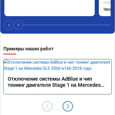
стало 
Одни и
Читать
‹
›
Примеры наших работ
Отключение системы AdBlue и чип
тюнинг двигателя Stage 1 на Mercedes
GLE 350d w166 2018 года