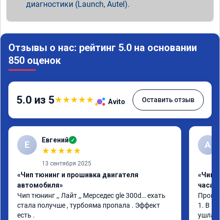
диагностики (Launch, Autel).
Отзывы о нас: рейтинг 5.0 на основании
850 оценок
5.0 из 5
★
★
★
★
★
Оставить отзыв
Avito
Евгений
✓
Е
А
★
★
★
★
★
13 сентября 2025
«Чип тюнинг и прошивка двигателя
«Чип 
автомобиля»
часа»
Чип тюнинг ,, Лайт ,, Мерседес gle 300d… ехать 
Прошив
стала получше , турбояма пропала . Эффект 
1. В и
есть .
ушла в