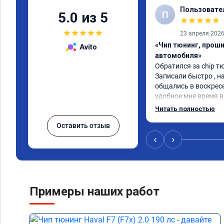
Пользовате
П
5.0 из 5
★
★
★
★
★
★
★
★
★
★
23 апреля 202
«Чип тюнинг, прош
Avito
автомобиля»
Обратился за chip тю
Записали быстро , на
общались в воскресе
удобное мне время в 
Работу выполнили за
Читать полностью
качественно, эффект
Оставить отзыв
🤝
‹
›
Примеры наших работ