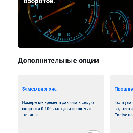
оборотов.
Дополнительные опции
Замер разгона
Прошив
Измерение времени разгона в сек до
Если уда
скорости 0-100 км/ч до и после чип
заднего 
тюнинга
Engine по