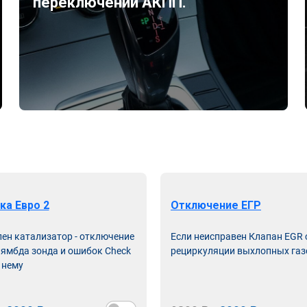
переключений АКПП.
ка Евро 2
Отключение ЕГР
лен катализатор - отключение
Если неисправен Клапан EGR
лямбда зонда и ошибок Check
рециркуляции выхлопных газ
 нему