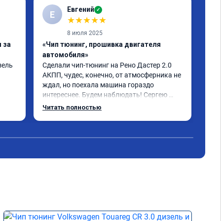
Евгений
✓
Е
★
★
★
★
★
8 июля 2025
 за
«Чип тюнинг, прошивка двигателя
«Чи
автомобиля»
авт
ель 
Сделали чип-тюнинг на Рено Дастер 2.0 
рено
АКПП, чудес, конечно, от атмосферника не 
сде
ждал, но поехала машина гораздо 
бол
интереснее. Будем наблюдать! Сергею 
сво
отдельное спасибо за профессионально 
Читать полностью
выполненную работу!