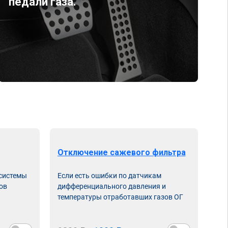
педали газа.
Отключение сажевого фильтра
От
 системы
Если есть ошибки по датчикам
Впу
ов
дифференциального давления и
неи
температуры отработавших газов ОГ