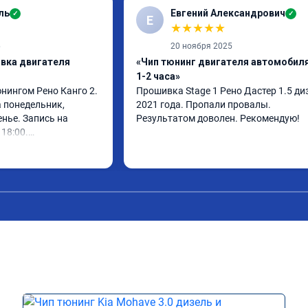
ль
Евгений Александрович
✓
✓
Е
★
★
★
★
★
6
20 ноября 2025
ивка двигателя
«Чип тюнинг двигателя автомобиля
1-2 часа»
нингом Рено Канго 2.

Прошивка Stage 1 Рено Дастер 1.5 диз
 понедельник, 
2021 года. Пропали провалы. 
нье. Запись на 
Результатом доволен. Рекомендую!
18:00.

 30 минут, 
ом доволен. Спасибо 