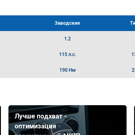
Заводские
Т
1.2
115 л.с.
1
190 Нм
2
Лучше подхват -
оптимизация