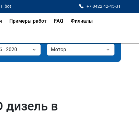
CT_bot
+7 8422 42-45-31
и
Примеры работ
FAQ
Филиалы
 D дизель в