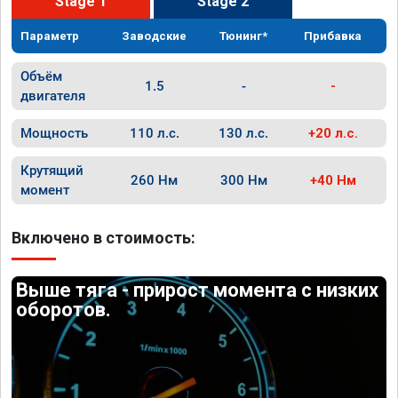
Stage 1
Stage 2
Параметр
Заводские
Тюнинг*
Прибавка
Объём
1.5
-
-
двигателя
Мощность
110 л.с.
130 л.с.
+20 л.с.
Крутящий
260 Нм
300 Нм
+40 Нм
момент
Включено в стоимость:
Выше тяга - прирост момента с низких
оборотов.