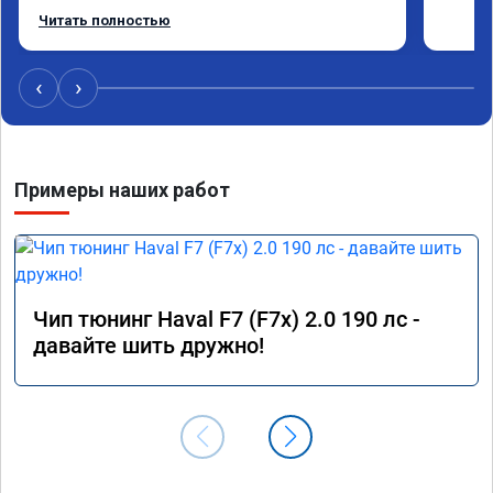
Работу выполнили за 30 минут, качественно, 
Читать полностью
эффектом доволен. Спасибо 🤝
‹
›
Примеры наших работ
Чип тюнинг Haval F7 (F7x) 2.0 190 лс -
давайте шить дружно!