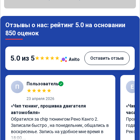
Отзывы о нас: рейтинг 5.0 на основании
850 оценок
5.0 из 5
★
★
★
★
★
Оставить отзыв
Avito
Пользователь
✓
П
Е
★
★
★
★
★
23 апреля 2026
«Чип тюнинг, прошивка двигателя
«Чип 
автомобиля»
часа»
Обратился за chip тюнингом Рено Канго 2.

Прошив
Записали быстро , на понедельник, общались в 
года. 
воскресенье. Запись на удобное мне время в 
Реком
18:00.
