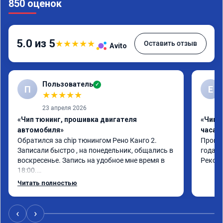
850 оценок
5.0 из 5
★
★
★
★
★
Оставить отзыв
Avito
Пользователь
✓
П
Е
★
★
★
★
★
23 апреля 2026
«Чип тюнинг, прошивка двигателя
«Чип 
автомобиля»
часа»
Обратился за chip тюнингом Рено Канго 2.

Прошив
Записали быстро , на понедельник, общались в 
года. 
воскресенье. Запись на удобное мне время в 
Реком
18:00.

Работу выполнили за 30 минут, качественно, 
Читать полностью
эффектом доволен. Спасибо 🤝
‹
›