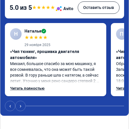
5.0 из 5
★
★
★
★
★
Оставить отзыв
Avito
Наталья
✓
Н
П
★
★
★
★
★
29 ноября 2025
«Чип тюнинг, прошивка двигателя
«Чип 
автомобиля»
автом
Михаил, большое спасибо за мою машинку, я 
Обрати
все сомневалась, что она может быть такой 
Записа
резвой. В гору раньше шла с натягом, а сейчас 
воскре
летит. Уточню у меня рено сандеро степвей 2 
18:00.

2018 года. Рекомендую однозначно. И не 
Работу
Читать полностью
Читать
сомневайтесь, машина реально становится 
эффект
лучше.
‹
›