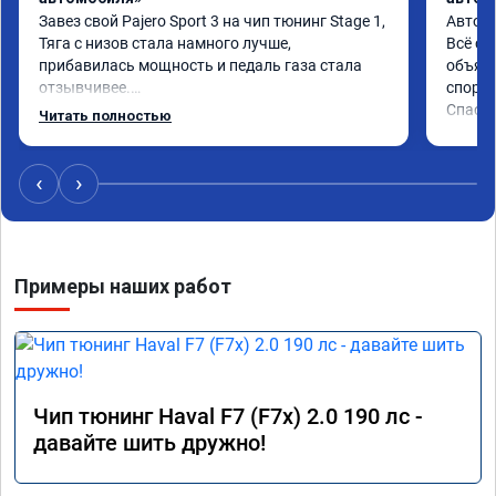
Завез свой Pajero Sport 3 на чип тюнинг Stage 1,

Автомо
Тяга с низов стала намного лучше, 
Всё сд
прибавилась мощность и педаль газа стала 
объясн
отзывчивее.

спорто
Спаси
Читать полностью
Рекомендую ребят, делают свою работу 
качественно!

Читал что в Австралии при покупке этих 
‹
›
машин сразу делают чип тюнинг, чтобы не 
было провалов.

Завтра везу X7 на чип, Там по цифрам 
Примеры наших работ
результаты должны быть еще лучше)
Чип тюнинг Haval F7 (F7x) 2.0 190 лс -
давайте шить дружно!