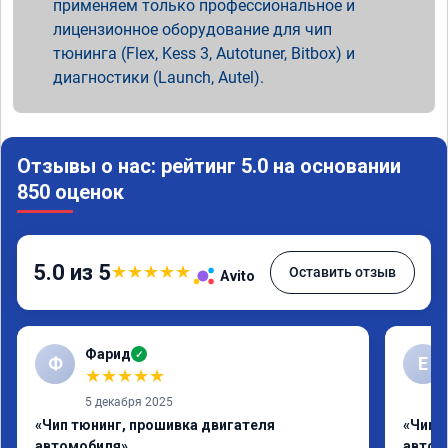
применяем только профессиональное и
лицензионное оборудование для чип
тюнинга (Flex, Kess 3, Autotuner, Bitbox) и
диагностики (Launch, Autel).
Отзывы о нас: рейтинг 5.0 на основании
850 оценок
5.0 из 5
★
★
★
★
★
Оставить отзыв
Avito
Фарид
✓
Ф
Е
★
★
★
★
★
5 декабря 2025
«Чип тюнинг, прошивка двигателя
«Чип 
автомобиля»
автом