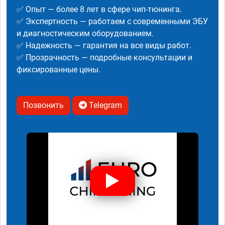
✅ Опыт — более 8 лет в сфере чип-тюнинга.
✅ Экспертность — работаем с современными ЭБУ
и диагностическим оборудованием.
✅ Надежность — гарантия на все виды работ.
✅ Прозрачность — подробные консультации и
фиксированные цены.
Позвонить
Telegram