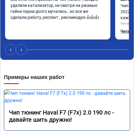
удалили катализатор, не смотря на ржавые 
Чип тю
гайки парни долго мучались , но все же 
2022 п
сделали работу, респект , рекомендую 👍👍👍
кажетс
провал
остало
Читать
Номер 
‹
›
Примеры наших работ
Чип тюнинг Haval F7 (F7x) 2.0 190 лс -
давайте шить дружно!