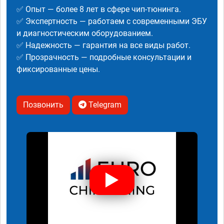
✅ Опыт — более 8 лет в сфере чип-тюнинга.
✅ Экспертность — работаем с современными ЭБУ
и диагностическим оборудованием.
✅ Надежность — гарантия на все виды работ.
✅ Прозрачность — подробные консультации и
фиксированные цены.
Позвонить
Telegram