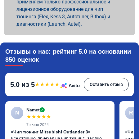
применяем только профессиональное и
лицензионное оборудование для чип
тюнинга (Flex, Kess 3, Autotuner, Bitbox) и
диагностики (Launch, Autel).
Отзывы о нас: рейтинг 5.0 на основании
850 оценок
5.0 из 5
★
★
★
★
★
Оставить отзыв
Avito
Namet
✓
N
R
★
★
★
★
★
7 июня 2024
«Чип тюнинг Mitsubishi Outlander 3»
«Чип 
Все отлично ,приехал на чип тюнинг , заодно 
автом