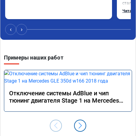
стало 
Одни и
Читать
‹
›
Примеры наших работ
Отключение системы AdBlue и чип
тюнинг двигателя Stage 1 на Mercedes
GLE 350d w166 2018 года