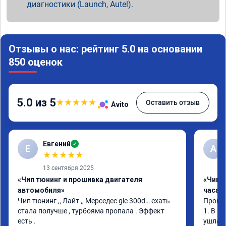
диагностики (Launch, Autel).
Отзывы о нас: рейтинг 5.0 на основании
850 оценок
5.0 из 5
★
★
★
★
★
Оставить отзыв
Avito
Евгений
✓
Е
А
★
★
★
★
★
13 сентября 2025
«Чип тюнинг и прошивка двигателя
«Чип 
автомобиля»
часа»
Чип тюнинг ,, Лайт ,, Мерседес gle 300d… ехать 
Прошив
стала получше , турбояма пропала . Эффект 
1. В и
есть .
ушла в