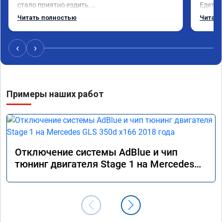
стало приятно ездить.

Едет о
Одни из лучших трат, в авто! 🔥
Спасиб
Читать полностью
Читать
Реком
‹
›
Примеры наших работ
Отключение системы AdBlue и чип
тюнинг двигателя Stage 1 на Mercedes
GLS 350d x166 2018 года