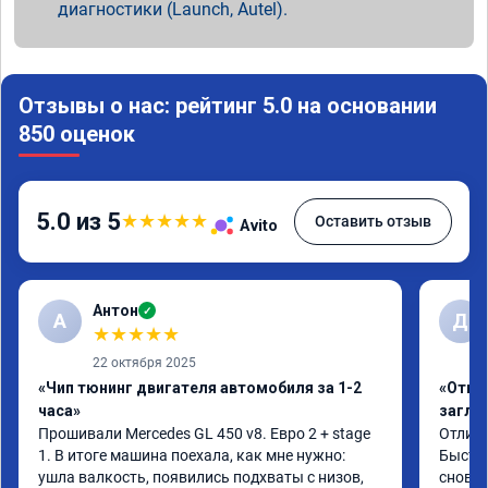
диагностики (Launch, Autel).
Отзывы о нас: рейтинг 5.0 на основании
850 оценок
5.0 из 5
★
★
★
★
★
Оставить отзыв
Avito
Антон
✓
А
Д
★
★
★
★
★
22 октября 2025
«Чип тюнинг двигателя автомобиля за 1-2
«Откл
часа»
заглу
Прошивали Mercedes GL 450 v8. Евро 2 + stage 
Отличн
1. В итоге машина поехала, как мне нужно: 
Быстро
ушла валкость, появились подхваты с низов, 
снова 