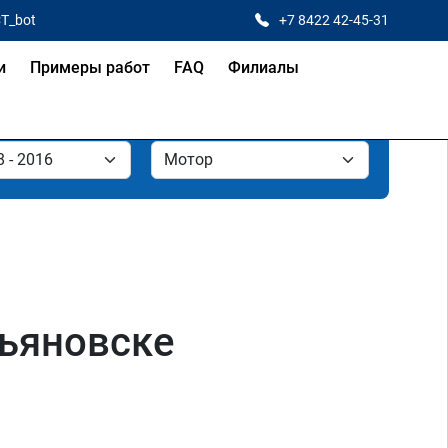
CT_bot
+7 8422 42-45-31
и
Примеры работ
FAQ
Филиалы
льяновске