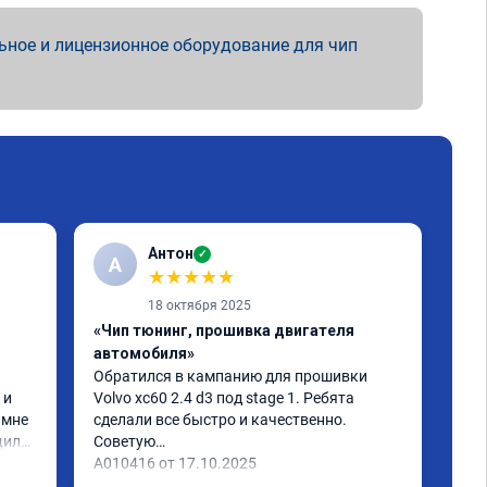
ьное и лицензионное оборудование для чип
Антон
✓
А
А
★
★
★
★
★
18 октября 2025
«Чип тюнинг, прошивка двигателя
«Чи
автомобиля»
Маш
тюн
Обратился в кампанию для прошивки 
спо
и 
Volvo xc60 2.4 d3 под stage 1. Ребята 
наг
мне 
сделали все быстро и качественно. 
поя
или 
Советую

ое 
А010416 от 17.10.2025
тима 