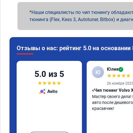
Наши специалисты по чип тюнингу обладают
тюнинга (Flex, Kess 3, Autotuner, Bitbox) и диаг
Отзывы о нас: рейтинг 5.0 на основании
Юлия
✓
Ю
5.0 из 5
★
★
★
★
★
★
★
★
★
★
26 ноября 202
«Чип тюнинг Volvo 
Avito
Мастер своего дела!
авто после дешевого 
красавчик!