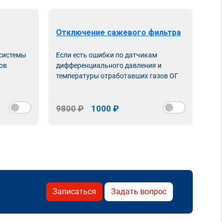
Отключение сажевого фильтра
От
 системы
Если есть ошибки по датчикам
Впу
ов
дифференциального давления и
неи
температуры отработавших газов ОГ
9800 ₽
1000 ₽
98
Записаться
Задать вопрос