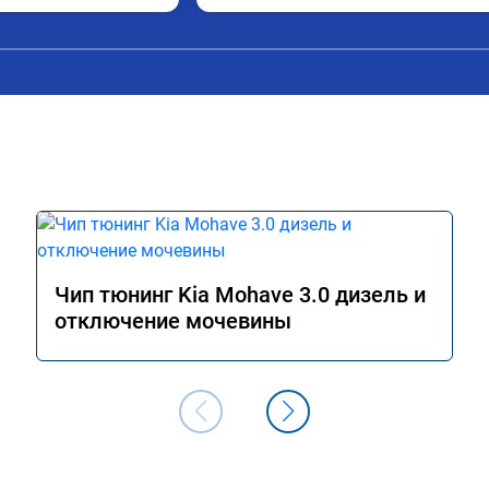
, я доволен ,спасибо! дали гарантию и 
сертификат ао11462 ,знают своё дело 
рекомендую 👍
Чип тюнинг Kia Mohave 3.0 дизель и
отключение мочевины