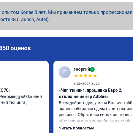
 опытом более 8 лет. Мы применяем только профессионал
ностики (Launch, Autel).
 850 оценок
георгий
✓
Г
★
★
★
★
★
3
9 декабря 2025
XC70»
«Чип тюнинг, прошивка Евро 2,
 Рекомендую! Оживил 
отключение егр Adblue»
чип тюнинга , 
Всем доброго дня,у меня Вольво xc60 
,давно собирался сделать чип тюнинг 
решился. Обратился евро чип тюнинг 
объяснили всё в подробностях, сообщ
сумму записали. Приехал в назначенн
Читать полностью
время 2.5 часа и готово, разница ощу