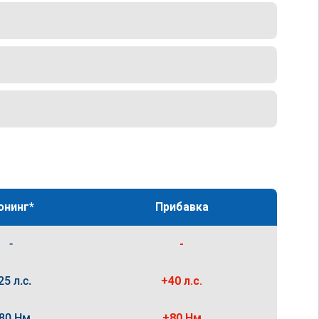
юнинг*
Прибавка
-
-
25 л.с.
+40 л.с.
80 Нм
+80 Нм