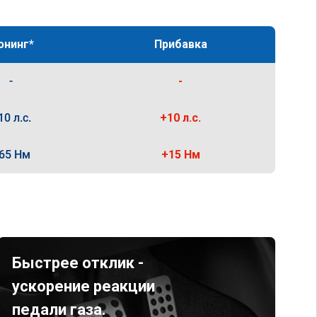
юнинг*
Прибавка
-
-
10 л.с.
+10 л.с.
65 Нм
+15 Нм
Быстрее отклик -
ускорение реакции
педали газа.