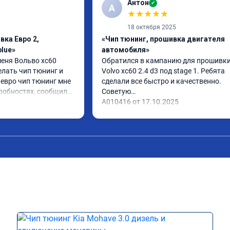
Антон
✓
А
★
★
★
★
★
18 октября 2025
вка Евро 2,
«Чип тюнинг, прошивка двигателя
lue»
автомобиля»
еня Вольво xc60 
Обратился в кампанию для прошивки
лать чип тюнинг и 
Volvo xc60 2.4 d3 под stage 1. Ребята 
евро чип тюнинг мне 
сделали все быстро и качественно. 
робностях, сообщили 
Советую

ехал в назначенное 
А010416 от 17.10.2025
ово, разница ощутима 
 дали гарантию и 
,знают своё дело 