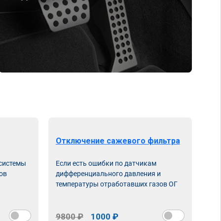
Отключение сажевого фильтра
От
 системы
Если есть ошибки по датчикам
Впу
ов
дифференциального давления и
неи
температуры отработавших газов ОГ
9800 ₽
1000 ₽
98