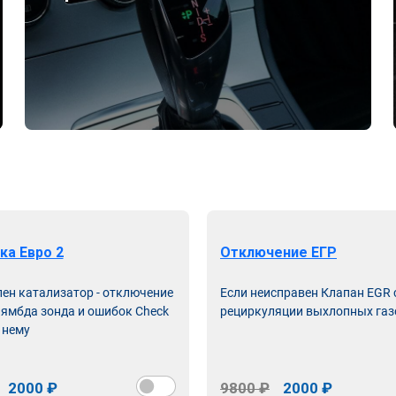
ка Евро 2
Отключение ЕГР
лен катализатор - отключение
Если неисправен Клапан EGR
лямбда зонда и ошибок Check
рециркуляции выхлопных газ
 нему
2000 ₽
9800 ₽
2000 ₽