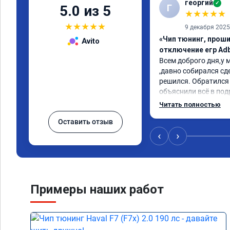
георгий
✓
Г
5.0 из 5
★
★
★
★
★
★
★
★
★
★
9 декабря 2025
«Чип тюнинг, проши
Avito
отключение егр Adb
Всем доброго дня,у м
,давно собирался сде
решился. Обратился 
объяснили всё в под
сумму записали. При
Читать полностью
время 2.5 часа и гот
Оставить отзыв
, я доволен ,спасибо!
сертификат ао11462 
‹
›
рекомендую 👍
Примеры наших работ