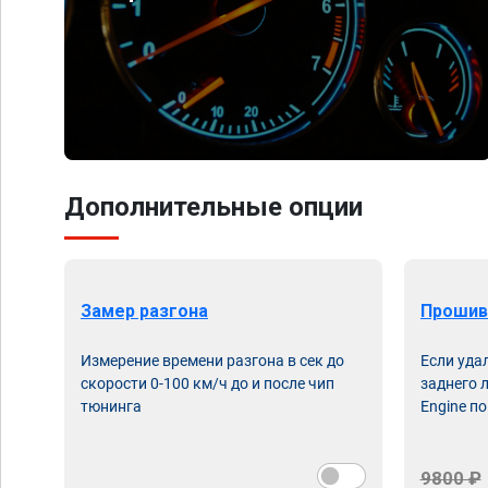
Дополнительные опции
Замер разгона
Прошив
Измерение времени разгона в сек до
Если уда
скорости 0-100 км/ч до и после чип
заднего 
тюнинга
Engine по
9800 ₽