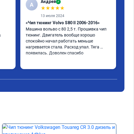
Андрей
✓
А
А
★
★
★
★
★
13 июля 2024
«Чип тюнинг Volvo S80 II 2006-2016»
«Чи
Машина вольво с 80 2,5 т. Прошивка чип 
Vol
тюнинг. Двигатель вообще хорошо 
улу
 
спокойно начал работать меньше 
теп
нагревается стала. Расход упал. Тяга 
Гео
появилась. Доволен спасибо