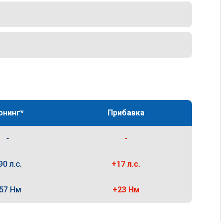
юнинг*
Прибавка
-
-
90 л.с.
+17 л.с.
57 Нм
+23 Нм