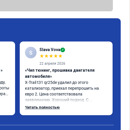
Slava Vova
✓
S
★
★
★
★
★
22 апреля 2026
1»
«Чип тюнинг, прошивка двигателя
«Чи
автомобиля»
авт
у, 
X-Trail t31 qr25de удалил до этого 
Усл
роты 
катализатор, приехал перепрошить на 
пер
рает 
евро 2. Цена соответствовала 
die
заявленному. Хороший подход. С 
дин
. 
уважением общались. Благодарю за 
Одн
Читать полностью
помощь. Может быть самовнушение, но 
машина ожила. Едет лучше и легче 👍 
советую. Не скупитесь на 2-3 тыс и не 
едьте к тем у кого дешевле.