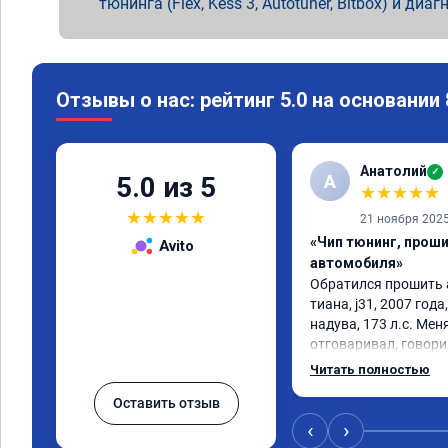
тюнинга (Flex, Kess 3, Autotuner, Bitbox) и диаг
Отзывы о нас: рейтинг 5.0 на основании
Анатолий
✓
А
5.0 из 5
★
★
★
★
★
★
★
★
★
★
21 ноября 202
«Чип тюнинг, прош
Avito
автомобиля»
Обратился прошить 
тиана, j31, 2007 года,
надува, 173 л.с. Меня
отговаривал, говорил
нет, то прошивка буд
Читать полностью
смысла платить за п
Оставить отзыв
ни какого. Вопреки в
прошивку и очень это
‹
›
автомобиль стал жи