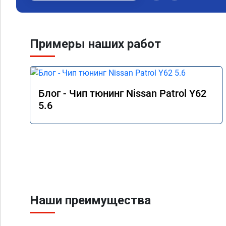
двигатель больше не 
нажатие газа стала 
пропала вялость и ск
Автомобиль стал при
Примеры наших работ
езды и уверенного ст
РЕКОМЕНДУЮ!!!
Блог - Чип тюнинг Nissan Patrol Y62
5.6
Наши преимущества