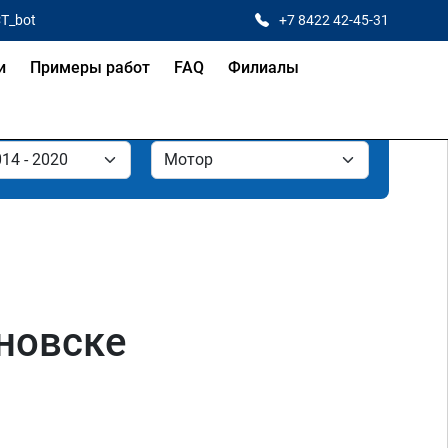
CT_bot
+7 8422 42-45-31
и
Примеры работ
FAQ
Филиалы
яновске