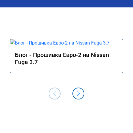
надо, реакция на 
молниеносной, 
учная езда. 
ятный для уверенной 
арта с места. 
Блог - Прошивка Евро-2 на Nissan
Fuga 3.7