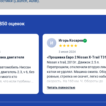
ностики (Launch, Autel).
 850 оценок
Игорь Косарев
✓
И
★
★
★
★
★
5
3 июня 2024
ивка двигателя
«Прошивка Евро 2 Nissan X-Trail T3
Nissan x trаil, 2013г. Движок 2.5 л. 
Перепрошили, отключили вторую лямд
автомобиль Ниссан 
катки не удолял. Машина ожила. Обо
 двигатель 2.3, v 6, без 
ровные, стрелка не скачет, легко наби
 много кто 
скорость. На 160 км. Ч. Обороты до 
, что если турбины 
3000.расход тот-же без изменения 12л
ет не заметна и 
Читать полностью
Услугой доволен. Рекомендую.
рошивку деньги нет 
сем я сделал 
му рад, так как 
вым, раскручивать 