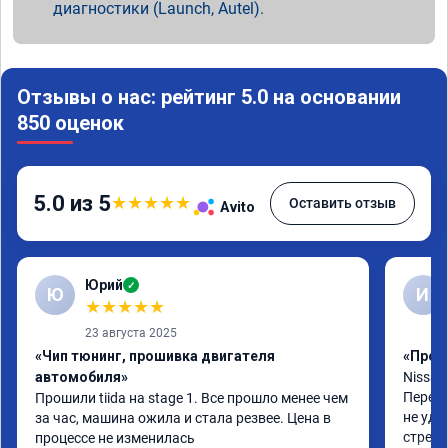
диагностики (Launch, Autel).
Отзывы о нас: рейтинг 5.0 на основании
850 оценок
5.0 из 5
★
★
★
★
★
Оставить отзыв
Avito
Юрий
✓
Ю
И
★
★
★
★
★
23 августа 2025
«Чип тюнинг, прошивка двигателя
«Проши
автомобиля»
Nissan 
Перепр
Прошили tiida на stage 1. Все прошло менее чем 
не удо
за час, машина ожила и стала резвее. Цена в 
стрелк
процессе не изменилась