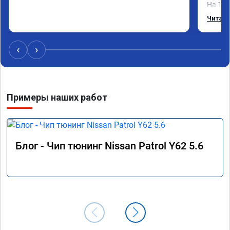
На 160
без из
Читать
Реком
‹
›
Примеры наших работ
Блог - Чип тюнинг Nissan Patrol Y62 5.6