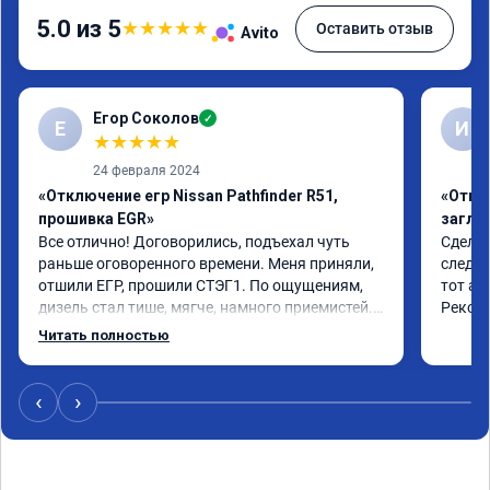
5.0 из 5
★
★
★
★
★
Оставить отзыв
Avito
Егор Соколов
✓
Е
И
★
★
★
★
★
24 февраля 2024
«Отключение егр Nissan Pathfinder R51,
«Отклю
прошивка EGR»
заглу
Все отлично! Договорились, подъехал чуть 
Сделал
раньше оговоренного времени. Меня приняли, 
следую
отшили ЕГР, прошили СТЭГ1. По ощущениям, 
тот ад
дизель стал тише, мягче, намного приемистей. 
Реком
Прибавка в мощности ощущается, естественно, 
Читать полностью
машина не стала болидом Ф1, но разгон явно 
бодрее и плавнее. Визитом более чем доволен. 
Цена полностью соотвествовала объявленной 
‹
›
накануне.

Огромное спасибо.

Машина PATHFINDER R51 2011 г.в.