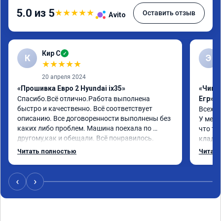
5.0 из 5
★
★
★
★
★
Оставить отзыв
Avito
Кир С
✓
К
Э
★
★
★
★
★
20 апреля 2024
«Прошивка Евро 2 Hyundai ix35»
«Чип 
Спасибо.Всё отлично.Работа выполнена 
Егр»
быстро и качественно. Всё соответствует 
Всех п
описанию. Все договоренности выполнены без 
У меня
каких либо проблем. Машина поехала по 
что та
другому,как и обещали. Всё понравилось. 
кладез
Рекомендую данную компанию.
и ЕГР 
Читать полностью
Читать
катали
Обрати
систем
‹
›
Хороши
догова
гарант
стала 