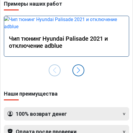
Примеры наших работ
не меш
маневр
В обще
пути!
Чип тюнинг Hyundai Palisade 2021 и
отключение adblue
Наши преимущества
100% возврат денег
Оплата после проверки