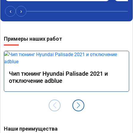
Обрати
систем
‹
›
Хороши
догова
гарант
стала 
Примеры наших работ
не меш
маневр
В обще
пути!
Чип тюнинг Hyundai Palisade 2021 и
отключение adblue
Наши преимущества