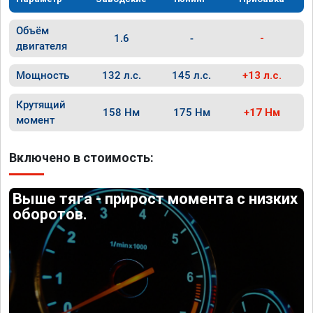
Объём
1.6
-
-
двигателя
Мощность
132 л.с.
145 л.с.
+13 л.с.
Крутящий
158 Нм
175 Нм
+17 Нм
момент
Включено в стоимость:
Выше тяга - прирост момента с низких
оборотов.