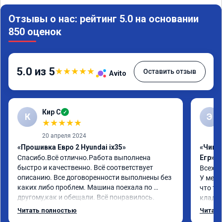
Отзывы о нас: рейтинг 5.0 на основании
850 оценок
5.0 из 5
★
★
★
★
★
Оставить отзыв
Avito
Кир С
✓
К
Э
★
★
★
★
★
20 апреля 2024
«Прошивка Евро 2 Hyundai ix35»
«Чип 
Спасибо.Всё отлично.Работа выполнена 
Егр»
быстро и качественно. Всё соответствует 
Всех п
описанию. Все договоренности выполнены без 
У меня
каких либо проблем. Машина поехала по 
что та
другому,как и обещали. Всё понравилось. 
кладез
Рекомендую данную компанию.
и ЕГР 
Читать полностью
Читать
катали