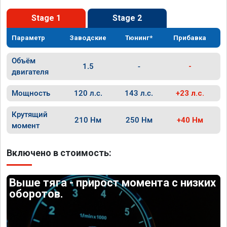
Stage 1
Stage 2
Параметр
Заводские
Тюнинг*
Прибавка
Объём
1.5
-
-
двигателя
Мощность
120 л.с.
143 л.с.
+23 л.с.
Крутящий
210 Нм
250 Нм
+40 Нм
момент
Включено в стоимость:
Выше тяга - прирост момента с низких
оборотов.