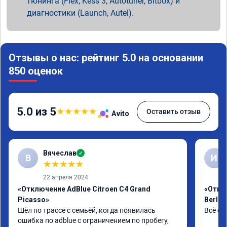
тюнинга (Flex, Kess 3, Autotuner, Bitbox) и
диагностики (Launch, Autel).
Отзывы о нас: рейтинг 5.0 на основании
850 оценок
5.0 из 5
★
★
★
★
★
Оставить отзыв
Avito
Вячеслав
✓
В
И
★
★
★
★
★
22 апреля 2024
«Отключение AdBlue Citroen C4 Grand
«Откл
Picasso»
Berlin
Шёл по трассе с семьёй, когда появилась 
Всё сд
ошибка по adblue с ограничением по пробегу, 