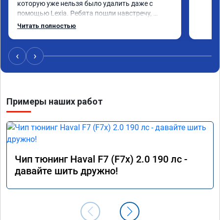
которую уже нельзя было удалить даже с 
помощью Lexia. Ребята пошли навстречу, 
оперативно приняли и за час отшили как 
Читать полностью
adblue, так и eolys. Отпуск не был сорван ))
‹
›
Примеры наших работ
Чип тюнинг Haval F7 (F7x) 2.0 190 лс -
давайте шить дружно!