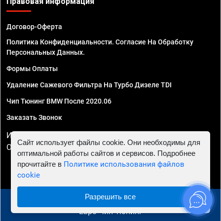
Правовая информация
Договор-Оферта
Политика Конфиденциальности. Согласие На Обработку
Персональных Данных.
Формы Оплаты
Удаление Сажевого Фильтра На Турбо Дизеле TDI
Чип Тюнинг BMW После 2020.06
Заказать Звонок
ИП Смирнов Георгий Павлович. ИНН 781302555843,
Сайт использует файлы cookie. Они необходимы для
ОГРНИП 324470400032610
оптимальной работы сайтов и сервисов. Подробнее
прочитайте в
Политике использования файлов
cookie
Разрешить все
© 2010 - 2026 Чип тюнинг в Ульяновске - Автосервис
"Евро Чип Тюнинг"