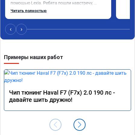
помощью Lexia. Ребята пошли навстречу, 
оперативно приняли и за час отшили как 
Читать полностью
adblue, так и eolys. Отпуск не был сорван ))
‹
›
Примеры наших работ
Чип тюнинг Haval F7 (F7x) 2.0 190 лс -
давайте шить дружно!