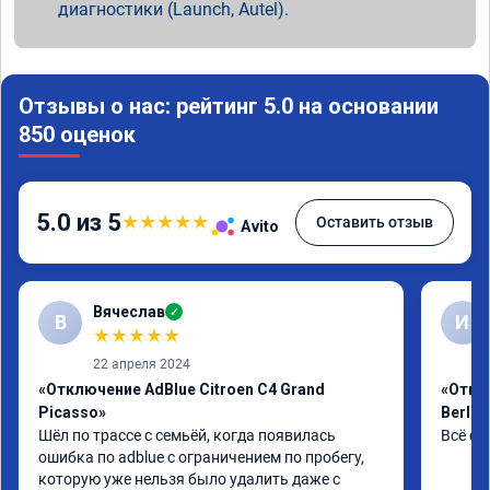
диагностики (Launch, Autel).
Отзывы о нас: рейтинг 5.0 на основании
850 оценок
5.0 из 5
★
★
★
★
★
Оставить отзыв
Avito
Вячеслав
✓
В
И
★
★
★
★
★
22 апреля 2024
«Отключение AdBlue Citroen C4 Grand
«Откл
Picasso»
Berlin
Шёл по трассе с семьёй, когда появилась 
Всё сд
ошибка по adblue с ограничением по пробегу, 
которую уже нельзя было удалить даже с 