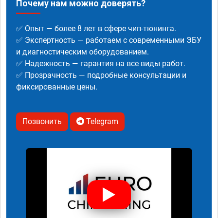
Почему нам можно доверять?
✅ Опыт — более 8 лет в сфере чип-тюнинга.
✅ Экспертность — работаем с современными ЭБУ
и диагностическим оборудованием.
✅ Надежность — гарантия на все виды работ.
✅ Прозрачность — подробные консультации и
фиксированные цены.
Позвонить
Telegram