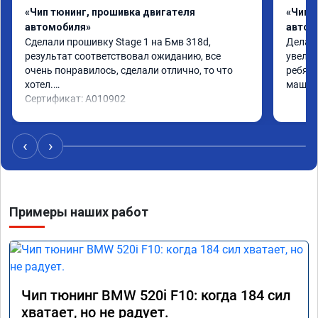
«Чип тюнинг, прошивка двигателя
«Чип 
автомобиля»
автом
Сделали прошивку Stage 1 на Бмв 318d, 
Делали
результат соответствовал ожиданию, все 
увелич
очень понравилось, сделали отлично, то что 
ребята
хотел.

машина
Сертификат: A010902
‹
›
Примеры наших работ
Чип тюнинг BMW 520i F10: когда 184 сил
хватает, но не радует.