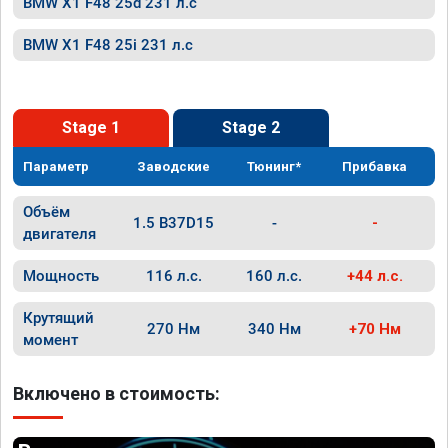
BMW X1 F48 25d 231 л.с
BMW X1 F48 25i 231 л.с
Stage 1
Stage 2
Параметр
Заводские
Тюнинг*
Прибавка
Объём
1.5 B37D15
-
-
двигателя
Мощность
116 л.с.
160 л.с.
+44 л.с.
Крутящий
270 Нм
340 Нм
+70 Нм
момент
Включено в стоимость: