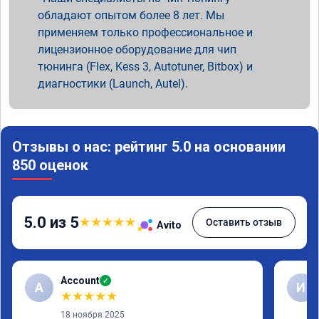
обладают опытом более 8 лет. Мы
применяем только профессиональное и
лицензионное оборудование для чип
тюнинга (Flex, Kess 3, Autotuner, Bitbox) и
диагностики (Launch, Autel).
Отзывы о нас: рейтинг 5.0 на основании
850 оценок
5.0 из 5
★
★
★
★
★
Оставить отзыв
Avito
Account
✓
A
И
★
★
★
★
★
18 ноября 2025