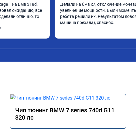
ge 1 на Бмв 318d, 
Делали на бмв х7, отключение мочеви
вовал ожиданию, все 
увеличение мощности. Были моменты,
делали отлично, то 
ребята решили их. Результатом довол
машина поехала), спасибо.
2
Чип тюнинг BMW 7 series 740d G11
320 лс