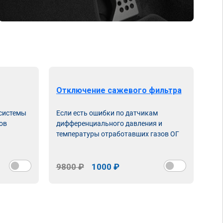
Отключение сажевого фильтра
От
 системы
Если есть ошибки по датчикам
Впу
ов
дифференциального давления и
неи
температуры отработавших газов ОГ
9800 ₽
1000 ₽
98