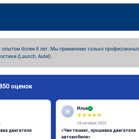
 опытом более 8 лет. Мы применяем только профессионал
ностики (Launch, Autel).
 850 оценок
Илья
✓
И
★
★
★
★
★
5
24 октября 2025
ивка двигателя
«Чип тюнинг, прошивка двигателя
автомобиля»