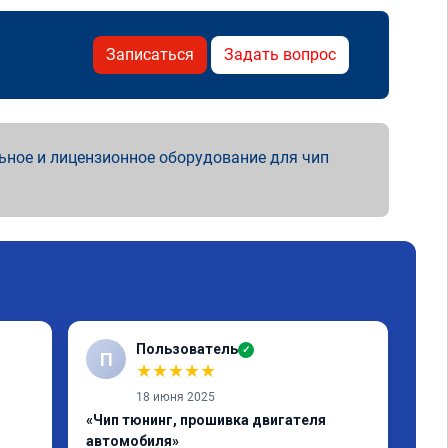
Записаться
Задать вопрос
ьное и лицензионное оборудование для чип
Пользователь
✓
П
★
★
★
★
★
18 июня 2025
«Чип тюнинг, прошивка двигателя
«Чи
автомобиля»
отк