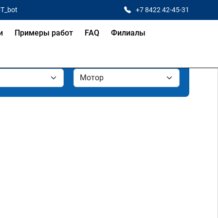
CT_bot
+7 8422 42-45-31
и
Примеры работ
FAQ
Филиалы