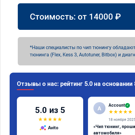
Стоимость: от
14000
₽
Наши специалисты по чип тюнингу обладают
тюнинга (Flex, Kess 3, Autotuner, Bitbox) и диаг
Отзывы о нас: рейтинг 5.0 на основании
Account
✓
A
5.0 из 5
★
★
★
★
★
★
★
★
★
★
18 ноября 202
«Чип тюнинг, прош
Avito
автомобиля»