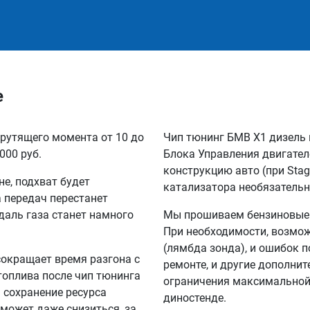
е
рутящего момента от 10 до
Чип тюнинг БМВ Х1 дизель 
000 руб.
Блока Управления двигател
конструкцию авто (при Sta
не, подхват будет
катализатора необязательн
а передач перестанет
едаль газа станет намного
Мы прошиваем бензиновые и
При необходимости, возмож
(лямбда зонда), и ошибок п
сокращает время разгона с
ремонте, и другие дополни
 топлива после чип тюнинга
ограничения максимальной 
а сохранение ресурса
диностенде.
 может даже снизиться, за