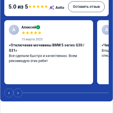
5.0 из 5
★
★
★
★
★
Оставить отзыв
Avito
Алексей
✓
А
А
★
★
★
★
★
15 марта 2025
«Отключение мочевины BMW 5 series G30 /
«Чип т
G31»
Владим
специа
Все сделали быстро и качественно. Всем 
рекомендую этих ребят
‹
›