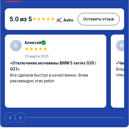
5.0 из 5
★
★
★
★
★
Оставить отзыв
Avito
Алексей
✓
А
А
★
★
★
★
★
15 марта 2025
«Отключение мочевины BMW 5 series G30 /
«Чип т
G31»
Владим
специа
Все сделали быстро и качественно. Всем 
рекомендую этих ребят
‹
›