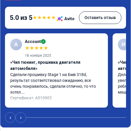
5.0 из 5
★
★
★
★
★
Оставить отзыв
Avito
Account
✓
A
И
★
★
★
★
★
18 ноября 2025
«Чип тюнинг, прошивка двигателя
«Чип 
автомобиля»
автом
Сделали прошивку Stage 1 на Бмв 318d, 
Делали
результат соответствовал ожиданию, все 
увелич
очень понравилось, сделали отлично, то что 
ребята
хотел.

машина
Сертификат: A010902
‹
›