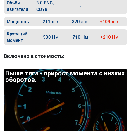
Объём
3.0 BNG,
-
-
двигателя
CDYB
Мощность
211 л.с.
320 л.с.
+109 л.с.
Крутящий
500 Нм
710 Нм
+210 Нм
момент
Включено в стоимость:
Выше тяга - прирост момента с низких
оборотов.