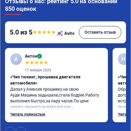
Отзывы о нас: рейтинг 5.0 на основании
850 оценок
5.0 из 5
★
★
★
★
★
Оставить отзыв
Avito
Антон
✓
А
Н
★
★
★
★
★
17 января 2026
«Чип тюнинг, прошивка двигателя
«Чип 
автомобиля»
автом
Делал у Алексея прошивку на свою 
Обрати
Ауди.Машина задышала,стала бодрее.Работу 
догово
выполнил быстро,за пару часов.По цене 
встрет
ничего лишнего не взял,всё как 
прошил
договаривались заранее.После работы 
Арман 
Читать полностью
Читать
возникали вопросы,всегда консультировал и 
летела
был на связи.Теперь знаю,куда ехать в случае 
Арману
поломки авто.Однозначно рекомендую 
машина