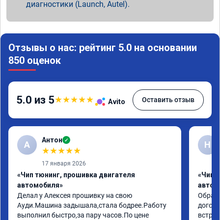
диагностики (Launch, Autel).
Отзывы о нас: рейтинг 5.0 на основании
850 оценок
5.0 из 5
★
★
★
★
★
Оставить отзыв
Avito
Антон
✓
А
Н
★
★
★
★
★
17 января 2026
«Чип тюнинг, прошивка двигателя
«Чип 
автомобиля»
автом
Делал у Алексея прошивку на свою 
Обрати
Ауди.Машина задышала,стала бодрее.Работу 
догово
выполнил быстро,за пару часов.По цене 
встрет