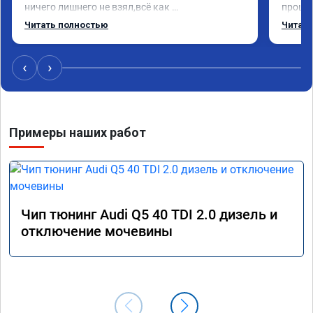
ничего лишнего не взял,всё как 
прошил
договаривались заранее.После работы 
Арман 
Читать полностью
Читать
возникали вопросы,всегда консультировал и 
летела
был на связи.Теперь знаю,куда ехать в случае 
Арману
поломки авто.Однозначно рекомендую 
машина
‹
›
Алексея как грамотного специалиста!
вам!!!!!
Примеры наших работ
Чип тюнинг Audi Q5 40 TDI 2.0 дизель и
отключение мочевины