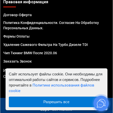
Правовая информация
Договор-Оферта
Политика Конфиденциальности. Согласие На Обработку
Персональных Данных.
Формы Оплаты
Удаление Сажевого Фильтра На Турбо Дизеле TDI
Чип Тюнинг BMW После 2020.06
Заказать Звонок
ИП Смирнов Георгий Павлович. ИНН 781302555843,
Сайт использует файлы cookie. Они необходимы для
ОГРНИП 324470400032610
оптимальной работы сайтов и сервисов. Подробнее
прочитайте в
Политике использования файлов
cookie
Разрешить все
© 2010 - 2026 Чип тюнинг в Ульяновске - Автосервис
"Евро Чип Тюнинг"