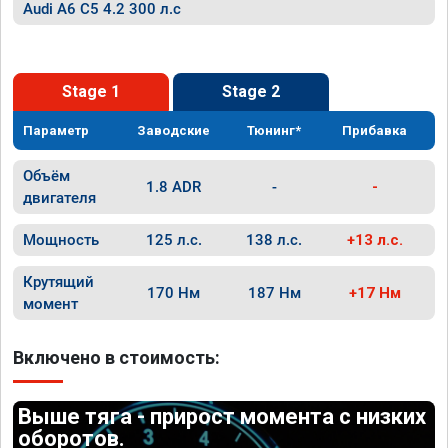
Audi A6 C5 4.2 300 л.с
Stage 1
Stage 2
Параметр
Заводские
Тюнинг*
Прибавка
Объём
1.8 ADR
-
-
двигателя
Мощность
125 л.с.
138 л.с.
+13 л.с.
Крутящий
170 Нм
187 Нм
+17 Нм
момент
Включено в стоимость:
Выше тяга - прирост момента с низких
оборотов.