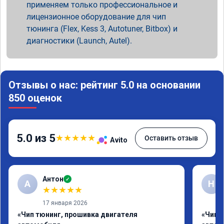
применяем только профессиональное и
лицензионное оборудование для чип
тюнинга (Flex, Kess 3, Autotuner, Bitbox) и
диагностики (Launch, Autel).
Отзывы о нас: рейтинг 5.0 на основании
850 оценок
5.0 из 5
★
★
★
★
★
Оставить отзыв
Avito
Антон
✓
А
Н
★
★
★
★
★
17 января 2026
«Чип тюнинг, прошивка двигателя
«Чип 