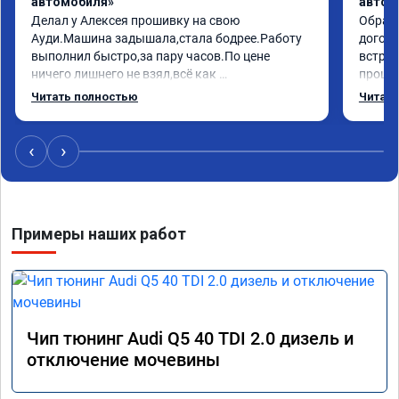
автомобиля»
автом
Делал у Алексея прошивку на свою 
Обрати
Ауди.Машина задышала,стала бодрее.Работу 
догово
выполнил быстро,за пару часов.По цене 
встрет
ничего лишнего не взял,всё как 
прошил
договаривались заранее.После работы 
Арман 
Читать полностью
Читать
возникали вопросы,всегда консультировал и 
летела
был на связи.Теперь знаю,куда ехать в случае 
Арману
поломки авто.Однозначно рекомендую 
машина
‹
›
Алексея как грамотного специалиста!
вам!!!!!
Примеры наших работ
Чип тюнинг Audi Q5 40 TDI 2.0 дизель и
отключение мочевины