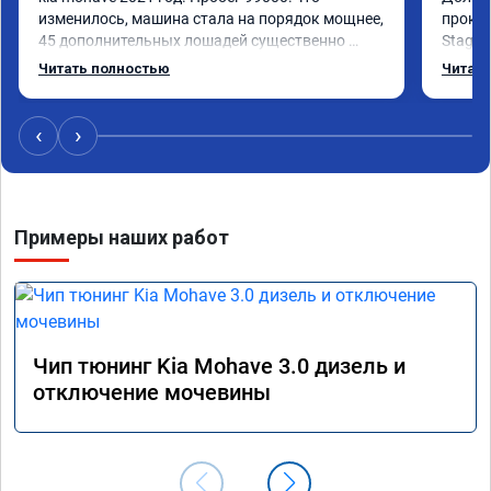
изменилось, машина стала на порядок мощнее, 
прокон
45 дополнительных лошадей существенно 
Stage 
чувствуется и соответственно крутящего 
с сохр
Читать полностью
Читать
момента. Значительно упал расход, был в 
Машина
среднем 15 город, уже три дня катаюсь, держит 
получи
12-12.5. Коробка перестала подпинывать при 
прибав
‹
›
наборе скорости. Педаль газа более 
обгоны
отзывчевее. В целом, я очень доволен.!
понра
прошив
похоже
Примеры наших работ
прошив
эконом
сэконо
давать
прошив
Рекоме
Чип тюнинг Kia Mohave 3.0 дизель и
А0110
отключение мочевины