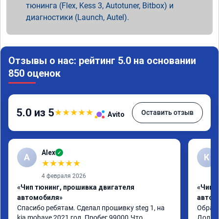
тюнинга (Flex, Kess 3, Autotuner, Bitbox) и
диагностики (Launch, Autel).
Отзывы о нас: рейтинг 5.0 на основании
850 оценок
5.0 из 5
★
★
★
★
★
Оставить отзыв
Avito
Alex
✓
A
К
★
★
★
★
★
4 февраля 2026
«Чип тюнинг, прошивка двигателя
«Чип 
автомобиля»
автом
Спасибо ребятам. Сделал прошивку steg 1, на 
Обрати
kia mohave 2021 год. Пробег 99000.Что 
Долго 