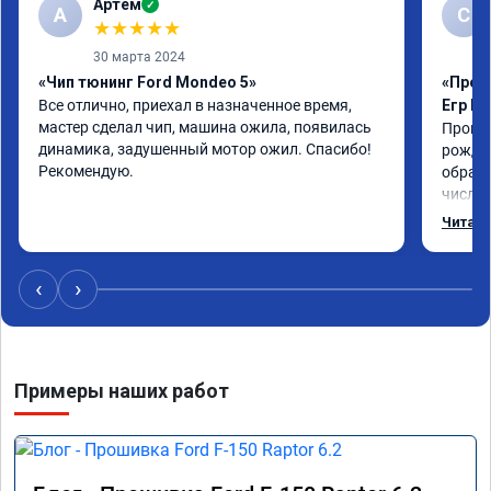
Артем
✓
А
С
★
★
★
★
★
30 марта 2024
«Чип тюнинг Ford Mondeo 5»
«Прош
Все отлично, приехал в назначенное время, 
Егр М
мастер сделал чип, машина ожила, появилась 
Прошил
динамика, задушенный мотор ожил. Спасибо! 
рожден
Рекомендую.
обрати
число,
важно 
Читать
котора
Обнови
братиш
‹
›
машина
рекаме
Примеры наших работ