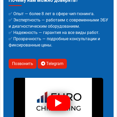
Почему нам можно доверять?
✅ Опыт — более 8 лет в сфере чип-тюнинга.
✅ Экспертность — работаем с современными ЭБУ
и диагностическим оборудованием.
✅ Надежность — гарантия на все виды работ.
✅ Прозрачность — подробные консультации и
фиксированные цены.
Позвонить
Telegram