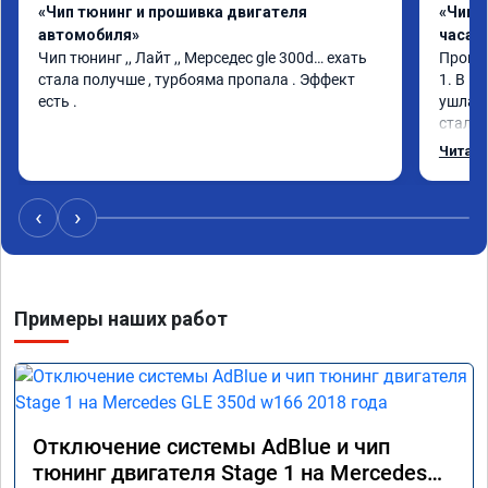
«Чип тюнинг и прошивка двигателя
«Чип 
автомобиля»
часа»
Чип тюнинг ,, Лайт ,, Мерседес gle 300d… ехать 
Прошив
стала получше , турбояма пропала . Эффект 
1. В и
есть .
ушла в
стало 
Одни и
Читать
‹
›
Примеры наших работ
Отключение системы AdBlue и чип
тюнинг двигателя Stage 1 на Mercedes