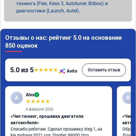
тюнинга (Flex, Kess 3, Autotuner, Bitbox) и
диагностики (Launch, Autel).
Отзывы о нас: рейтинг 5.0 на основании
850 оценок
5.0 из 5
★
★
★
★
★
Оставить отзыв
Avito
Alex
✓
A
К
★
★
★
★
★
4 февраля 2026
«Чип тюнинг, прошивка двигателя
«Чип 
автомобиля»
автом
Спасибо ребятам. Сделал прошивку steg 1, на 
Обрати
kia mohave 2021 год. Пробег 99000.Что 
Долго 