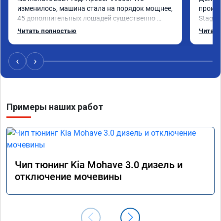
изменилось, машина стала на порядок мощнее, 
прокон
45 дополнительных лошадей существенно 
Stage 
чувствуется и соответственно крутящего 
с сохр
Читать полностью
Читать
момента. Значительно упал расход, был в 
Машина
среднем 15 город, уже три дня катаюсь, держит 
получи
12-12.5. Коробка перестала подпинывать при 
прибав
‹
›
наборе скорости. Педаль газа более 
обгоны
отзывчевее. В целом, я очень доволен.!
понра
прошив
похоже
Примеры наших работ
прошив
эконом
сэконо
давать
прошив
Рекоме
Чип тюнинг Kia Mohave 3.0 дизель и
А0110
отключение мочевины