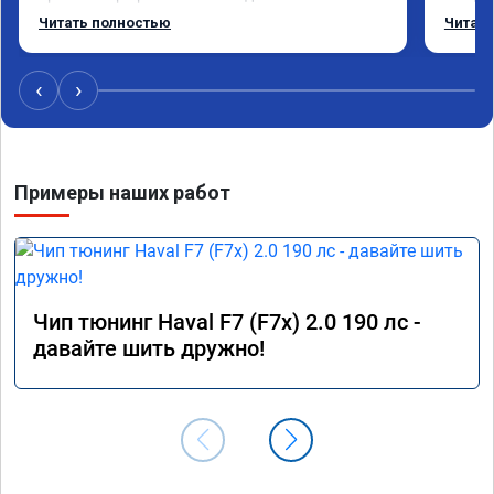
режиме даже немного снизился. Все сделали 
Приеха
Читать полностью
Читать
профессионально, с подробной консультацией. 
готово
Рекомендую всем, кто сомневается.
дали г
своё д
‹
›
Примеры наших работ
Чип тюнинг Haval F7 (F7x) 2.0 190 лс -
давайте шить дружно!