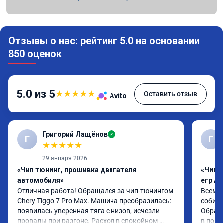
Отзывы о нас: рейтинг 5.0 на основании
850 оценок
5.0 из 5
★
★
★
★
★
Оставить отзыв
Avito
Григорий Лащёнов
✓
Г
Г
★
★
★
★
★
29 января 2026
«Чип тюнинг, прошивка двигателя
«Чип 
автомобиля»
егр Ad
Отличная работа! Обращался за чип-тюнингом 
Всем д
Chery Tiggo 7 Pro Max. Машина преобразилась: 
собира
появилась уверенная тяга с низов, исчезли 
Обрати
провалы при разгоне. Расход в спокойном 
в подр