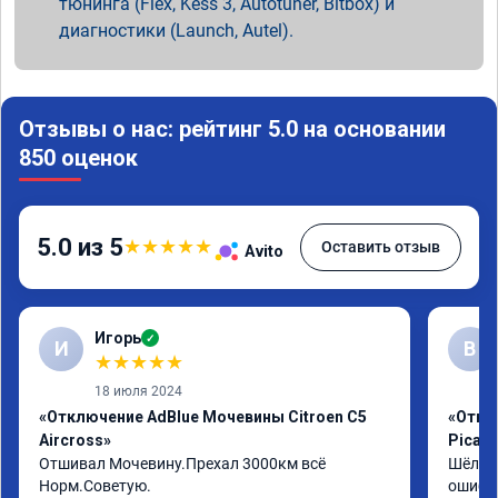
тюнинга (Flex, Kess 3, Autotuner, Bitbox) и
диагностики (Launch, Autel).
Отзывы о нас: рейтинг 5.0 на основании
850 оценок
5.0 из 5
★
★
★
★
★
Оставить отзыв
Avito
Игорь
✓
И
В
★
★
★
★
★
18 июля 2024
«Отключение AdBlue Мочевины Citroen C5
«Отклю
Aircross»
Picas
Отшивал Мочевину.Прехал 3000км всё 
Шёл по
Норм.Советую.
ошибка