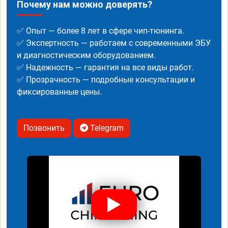
Почему нам можно доверять?
✅ Опыт — более 8 лет в сфере чип-тюнинга.
✅ Экспертность — работаем с современными ЭБУ
и диагностическим оборудованием.
✅ Надежность — гарантия на все виды работ.
✅ Прозрачность — подробные консультации и
фиксированные цены.
Позвонить
Telegram