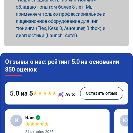
обладают опытом более 8 лет. Мы
применяем только профессиональное и
лицензионное оборудование для чип
тюнинга (Flex, Kess 3, Autotuner, Bitbox) и
диагностики (Launch, Autel).
Отзывы о нас: рейтинг 5.0 на основании
850 оценок
5.0 из 5
★
★
★
★
★
Оставить отзыв
Avito
Илья
✓
И
Ю
★
★
★
★
★
24 октября 2025