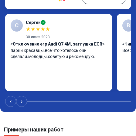
Сергей
✓
С
В
★
★
★
★
★
30 июля 2023
«Отключение егр Audi Q7 4M, заглушка EGR»
«Чип т
парни красавцы.все что хотелось они 
Все хо
сделали.молодцы.советую и рекомендую.
‹
›
Примеры наших работ