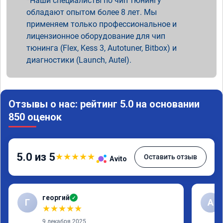
Наши специалисты по чип тюнингу
обладают опытом более 8 лет. Мы
применяем только профессиональное и
лицензионное оборудование для чип
тюнинга (Flex, Kess 3, Autotuner, Bitbox) и
диагностики (Launch, Autel).
Отзывы о нас: рейтинг 5.0 на основании
850 оценок
5.0 из 5
★
★
★
★
★
Оставить отзыв
Avito
георгий
✓
Г
А
★
★
★
★
★
9 декабря 2025