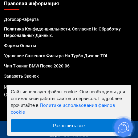
Правовая информация
Договор-Оферта
Политика Конфиденциальности. Согласие На Обработку
Персональных Данных.
Формы Оплаты
Удаление Сажевого Фильтра На Турбо Дизеле TDI
Чип Тюнинг BMW После 2020.06
Заказать Звонок
ИП Смирнов Георгий Павлович. ИНН 781302555843,
Сайт использует файлы cookie. Они необходимы для
ОГРНИП 324470400032610
оптимальной работы сайтов и сервисов. Подробнее
прочитайте в
Политике использования файлов
cookie
Разрешить все
© 2010 - 2026 Чип тюнинг в Ульяновске - Автосервис
"Евро Чип Тюнинг"