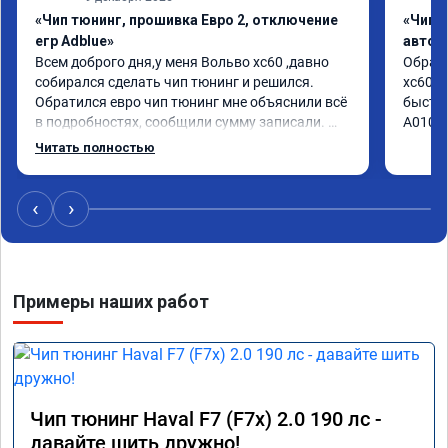
«Чип тюнинг, прошивка Евро 2, отключение
«Чип 
егр Adblue»
автом
Всем доброго дня,у меня Вольво xc60 ,давно 
Обрати
собирался сделать чип тюнинг и решился. 
xc60 2
Обратился евро чип тюнинг мне объяснили всё 
быстро
в подробностях, сообщили сумму записали. 
А01041
Приехал в назначенное время 2.5 часа и 
Читать полностью
готово, разница ощутима , я доволен ,спасибо! 
дали гарантию и сертификат ао11462 ,знают 
своё дело рекомендую 👍
‹
›
Примеры наших работ
Чип тюнинг Haval F7 (F7x) 2.0 190 лс -
давайте шить дружно!