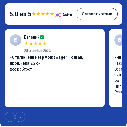
5.0 из 5
★
★
★
★
★
Оставить отзыв
Avito
Евгений
✓
Е
В
★
★
★
★
★
25 октября 2023
«Отключение егр Volkswagen Touran,
«Чип 
прошивка EGR»
часа»
всё рабтоет
Всем ч
чиптюн
машина
Чип сд
Реком
‹
›