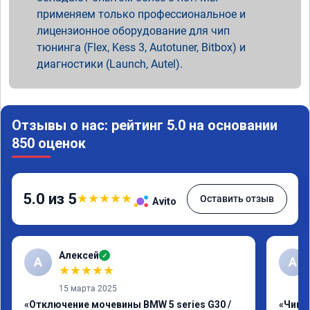
применяем только профессиональное и
лицензионное оборудование для чип
тюнинга (Flex, Kess 3, Autotuner, Bitbox) и
диагностики (Launch, Autel).
Отзывы о нас: рейтинг 5.0 на основании
850 оценок
5.0 из 5
★
★
★
★
★
Оставить отзыв
Avito
Алексей
✓
А
А
★
★
★
★
★
15 марта 2025
«Отключение мочевины BMW 5 series G30 /
«Чип т