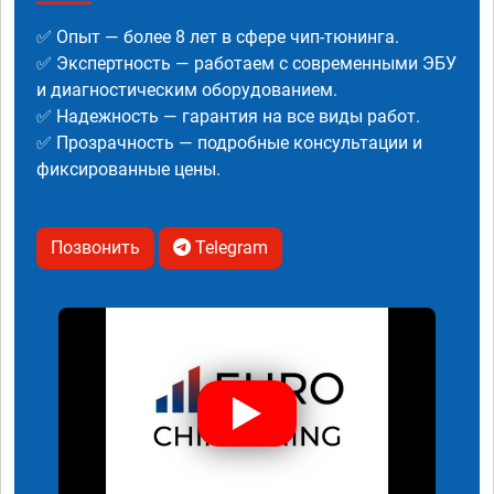
✅ Опыт — более 8 лет в сфере чип-тюнинга.
✅ Экспертность — работаем с современными ЭБУ
и диагностическим оборудованием.
✅ Надежность — гарантия на все виды работ.
✅ Прозрачность — подробные консультации и
фиксированные цены.
Позвонить
Telegram