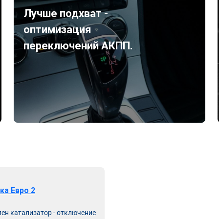
Лучше подхват -
оптимизация
переключений АКПП.
ка Евро 2
лен катализатор - отключение