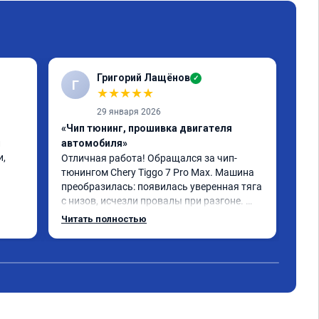
Григорий Лащёнов
✓
Г
Г
★
★
★
★
★
29 января 2026
«Чип тюнинг, прошивка двигателя
«Чи
 
автомобиля»
отк
, 
Отличная работа! Обращался за чип-
Все
тюнингом Chery Tiggo 7 Pro Max. Машина 
,да
преобразилась: появилась уверенная тяга 
реш
с низов, исчезли провалы при разгоне. 
объ
Расход в спокойном режиме даже немного 
сум
Читать полностью
Чит
снизился. Все сделали профессионально, с 
вре
подробной консультацией. Рекомендую 
, я
всем, кто сомневается.
сер
рек