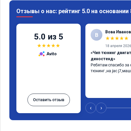
Отзывы о нас: рейтинг 5.0 на основании
Вова Иванов
В
5.0 из 5
★
★
★
★
★
★
★
★
★
★
18 апреля 202
«Чип тюнинг двигате
Avito
диностенд»
Ребятам спасибо за с
тюнинг ,на jac j7,маш
Оставить отзыв
‹
›