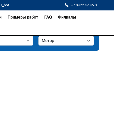
CT_bot
+7 8422 42-45-31
и
Примеры работ
FAQ
Филиалы