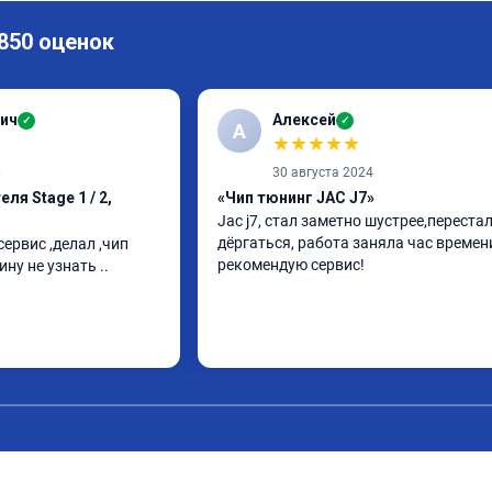
 850 оценок
ич
Алексей
✓
✓
А
★
★
★
★
★
6
30 августа 2024
ля Stage 1 / 2,
«Чип тюнинг JAC J7»
Jac j7, стал заметно шустрее,перестал
дёргаться, работа заняла час времени
ервис ,делал ,чип 
рекомендую сервис!
ину не узнать ..