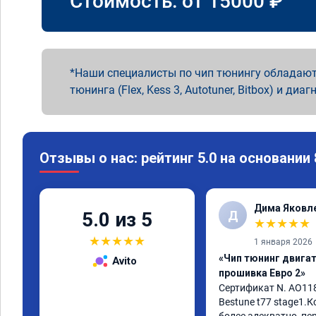
Стоимость: от
15000
₽
Наши специалисты по чип тюнингу обладают
тюнинга (Flex, Kess 3, Autotuner, Bitbox) и диаг
Отзывы о нас: рейтинг 5.0 на основании
Дима Яковл
Д
5.0 из 5
★
★
★
★
★
★
★
★
★
★
1 января 2026
«Чип тюнинг двига
Avito
прошивка Евро 2»
Сертификат N. AO11
Bestune t77 stage1.К