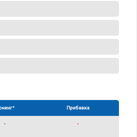
юнинг*
Прибавка
-
-