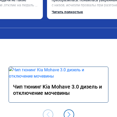
едачи не такие 
преобразилась: появилась уверенная 
 ,отклик на педаль 
с низов, исчезли провалы при разгоне.
тные характеристики 
Расход в спокойном режиме даже нем
Читать полностью
ололёд особо не 
снизился. Все сделали профессиональн
ощущениям стало 
подробной консультацией. Рекоменд
поздал на 1,5 часа 
всем, кто сомневается.
час до закрытия всё 
сделали ушло 2 часа 
Чип тюнинг Kia Mohave 3.0 дизель и
отключение мочевины