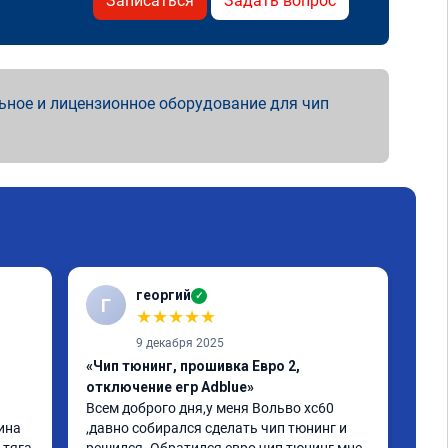
Записаться
Задать вопрос
ьное и лицензионное оборудование для чип
георгий
✓
Г
В
★
★
★
★
★
9 декабря 2025
«Чип тюнинг, прошивка Евро 2,
«Чи
отключение егр Adblue»
1-2
Всем доброго дня,у меня Вольво xc60 
Все
ина 
,давно собирался сделать чип тюнинг и 
Дел