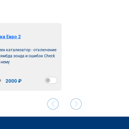
ка Евро 2
лен катализатор - отключение
лямбда зонда и ошибок Check
 нему
₽
2000 ₽