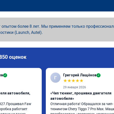
 опытом более 8 лет. Мы применяем только профессионал
ностики (Launch, Autel).
 850 оценок
ев
Григорий Лащёнов
✓
✓
Г
★
★
★
★
★
29 января 2026
теля автомобиля,
«Чип тюнинг, прошивка двигателя
автомобиля»
827.Прошивал Faw 
Отличная работа! Обращался за чип-
оробка работает 
тюнингом Chery Tiggo 7 Pro Max. Маш