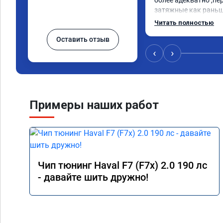
более адекватно ,пер
затяжные как раньше
газа быстрее,скорос
Читать полностью
пока не ощутил т.к г
Оставить отзыв
разгонишься но по 
лучше.На прошивку о
‹
›
(пробки) приехал за 
равно приняли и всё 
на всю работу.
Примеры наших работ
Чип тюнинг Haval F7 (F7x) 2.0 190 лс
- давайте шить дружно!