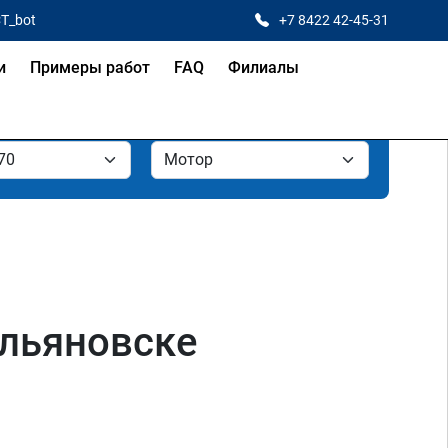
CT_bot
+7 8422 42-45-31
и
Примеры работ
FAQ
Филиалы
 Ульяновске