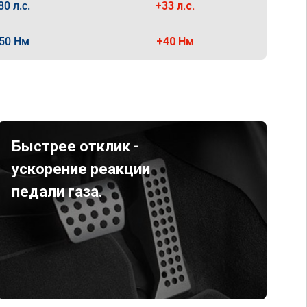
80 л.с.
+33 л.с.
50 Нм
+40 Нм
Быстрее отклик -
ускорение реакции
педали газа.