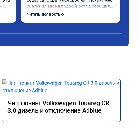
тяга 
решился. Обратился евро чип тюнинг мне 
Пос
 
объяснили всё в подробностях, сообщили 
луч
ного 
сумму записали. Приехал в назначенное 
Раб
Читать полностью
о, с 
время 2.5 часа и готово, разница ощутима 
ую 
, я доволен ,спасибо! дали гарантию и 
сертификат ао11462 ,знают своё дело 
рекомендую 👍
Чип тюнинг Volkswagen Touareg CR
3.0 дизель и отключение Adblue