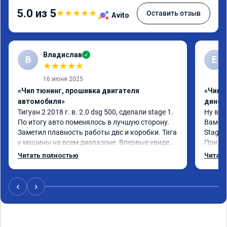
5.0 из 5
★
★
★
★
★
Оставить отзыв
Avito
Владислав
✓
В
Е
★
★
★
★
★
16 июня 2025
«Чип тюнинг, прошивка двигателя
«Чип т
автомобиля»
динос
Тигуан 2 2018 г. в. 2.0 dsg 500, сделали stage 1. 
Ну вот
По итогу авто поменялось в лучшую сторону. 
Вам!

Заметил плавность работы двс и коробки. Тяга 
Stage 
у машины на всем диапазоне. Впервые увидел 
При об
расход по трассе меньше 8 литров. Сколько 
было, 
Читать полностью
Читать
добавилось л.с. не совсем понятно, но 
просто
результат поведения авто явно стоит этих 
всяких
денег. Знал бы, сделал раньше.
порадо
‹
›
Хочу е
подпин
особен
После 