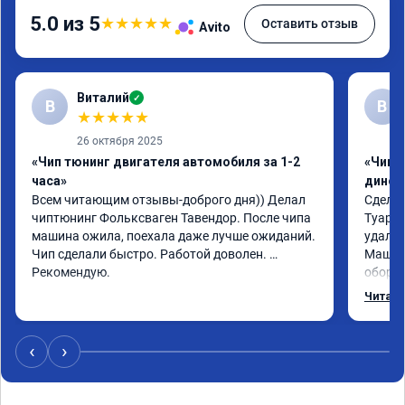
5.0 из 5
★
★
★
★
★
Оставить отзыв
Avito
Виталий
✓
В
В
★
★
★
★
★
26 октября 2025
«Чип тюнинг двигателя автомобиля за 1-2
«Чип т
часа»
динос
Всем читающим отзывы-доброго дня)) Делал 
Сделал
чиптюнинг Фольксваген Тавендор. После чипа 
Туарег 
машина ожила, поехала даже лучше ожиданий. 
удален
Чип сделали быстро. Работой доволен. 
Машина
Рекомендую.
оборот
обгонах
Читать
Отклик
сократ
Расход
‹
›
Получи