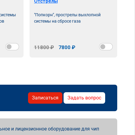
Отстрелы
Чи
 системы
"Попкорн", прострелы выхлопной
Про
ов
системы на сбросе газа
нас
сня
11800 ₽
7800 ₽
15
Записаться
Задать вопрос
ьное и лицензионное оборудование для чип