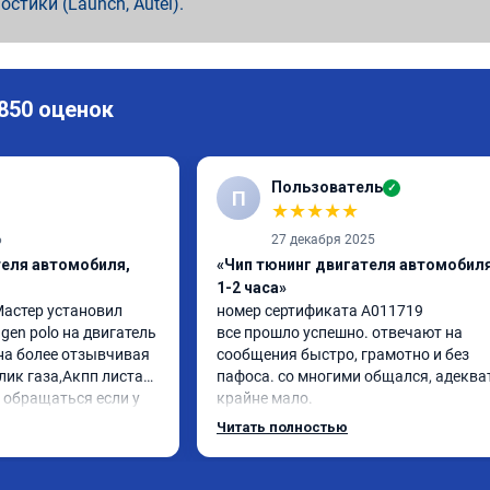
ностики (Launch, Autel).
 850 оценок
Пользователь
✓
П
★
★
★
★
★
6
27 декабря 2025
теля автомобиля,
«Чип тюнинг двигателя автомобиля
1-2 часа»
астер установил 
номер сертификата A011719

en polo на двигатель 
все прошло успешно. отвечают на 
на более отзывчивая 
сообщения быстро, грамотно и без 
лик газа,Акпп листает 
пафоса. со многими общался, адеква
 обращаться если у 
крайне мало.

емы с автомобилем
ребята ответили на все вопросы, все 
Читать полностью
объяснили.

поставил st 1 на поло 6 1.4 турбо

машина стала резвее, мягче 