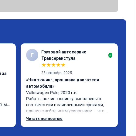
Грузовой автосервис
Г
В
✓
Траксервистула
★
★
★
★
★
25 сентября 2025
 за
«Чи
«Чип тюнинг, прошивка двигателя
1-2
автомобиля»
Все
Дел
Volkswagen Polo, 2020 г.в.

Пос
Работы по чип-тюнингу выполнены в 
тных 
луч
соответствии с заявленными сроками, 
Раб
однако с небольшим ускорением — что 
является положительным моментом! 
Читать полностью
Улучшение характеристик двигателя и 
работы КПП - зафиксировано, что 
подтверждает эффективность 