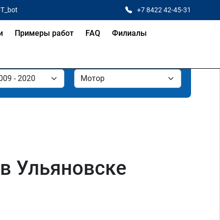
CT_bot
+7 8422 42-45-31
и
Примеры работ
FAQ
Филиалы
 в Ульяновске