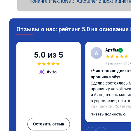
тюнинга (Flex, Kess 3, Autotuner, Bitbox) и диаг
Отзывы о нас: рейтинг 5.0 на основании
Артём
✓
А
5.0 из 5
★
★
★
★
★
★
★
★
★
★
21 января 202
«Чип тюнинг двига
Avito
прошивка эбу»
Сделка состоялась М
прошивку на volkswag
и Акпп, теперь маши
в управление, на отк
как часики. Советую
вас возникли пробл
Читать полностью
Оставить отзыв